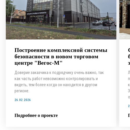
Построение комплексной системы
безопасности в новом торговом
центре "Вегос-М"
Доверие заказчика к подрядчику очень важно, так
Л
как часть работ невозможно контролировать и
п
видеть, тем более когда он находится в другом
к
регионе.
З
о
26.02.2026
2
ЗАКАЗАТЬ
Подробнее о проекте
КОНСУЛЬТАЦИЮ