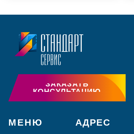
МЕНЮ
АДРЕС
г. Чита, ул. Таежная,
ГЛАВНАЯ
16, пом.1
НАПРАВЛЕНИЯ
РАЗРЕШЕНИЯ
ГРАФИК
ЭТАПЫ
РАБОТЫ
С 9:00 до 18:00 (пн-чт)
КЕЙСЫ
с 9:00 до 17:00 (пт)
Сб, вс - выходные
КОНТАКТЫ
ИНН: 7536156490
ОГРН: 1167536050131
КОНТАКТЫ
8 (3022) 71 00
33
sale@75fire.ru
Telegram